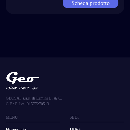
Scheda prodotto
GEOSAT s.a.s. di Ermini L. & C.
C.F./ P. Iva: 01577270513
MENU
SEDI
Homepage
Uffici