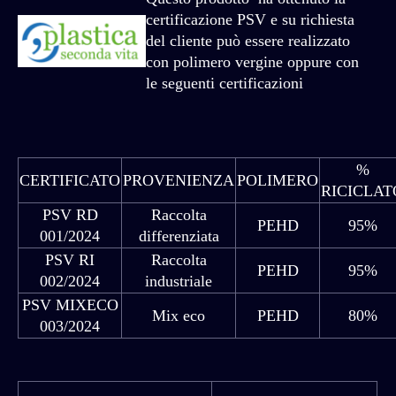
certificazione PSV e su richiesta
del cliente può essere realizzato
con polimero vergine oppure con
le seguenti certificazioni
%
CERTIFICATO
PROVENIENZA
POLIMERO
RICICLAT
PSV RD
Raccolta
PEHD
95%
001/2024
differenziata
PSV RI
Raccolta
PEHD
95%
002/2024
industriale
PSV MIXECO
Mix eco
PEHD
80%
003/2024