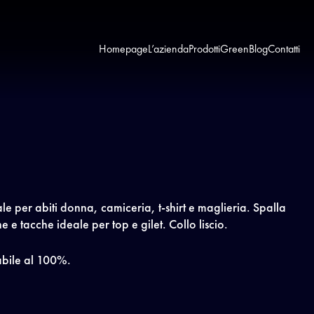
Homepage
L’azienda
Prodotti
Green
Blog
Contatti
ale per abiti donna, camiceria, t-shirt e maglieria. Spalla
ne e tacche ideale per top e gilet. Collo liscio.
abile al 100%.