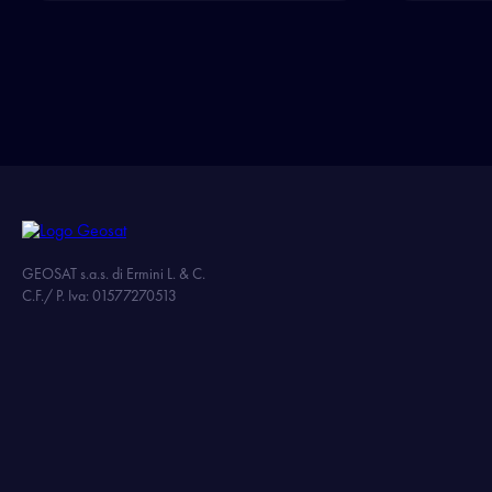
GEOSAT s.a.s. di Ermini L. & C.
C.F./ P. Iva: 01577270513