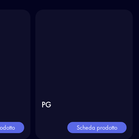
PG
odotto
Scheda prodotto