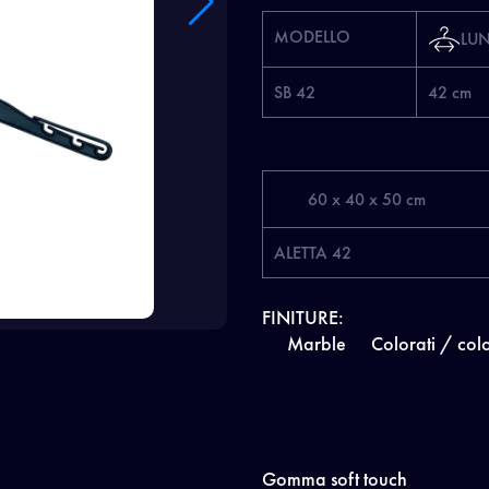
MODELLO
LU
SB 42
42 cm
60 x 40 x 50 cm
ALETTA 42
FINITURE:
Marble
Colorati / colo
Gomma soft touch