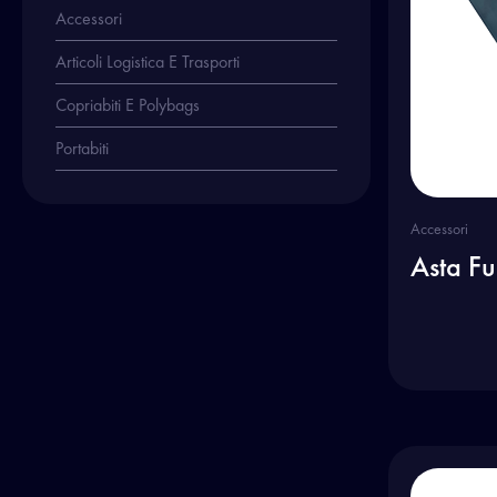
Accessori
Articoli Logistica E Trasporti
Copriabiti E Polybags
Portabiti
Accessori
Asta Fu