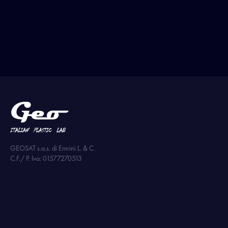
GEOSAT s.a.s. di Ermini L. & C.
C.F./ P. Iva: 01577270513