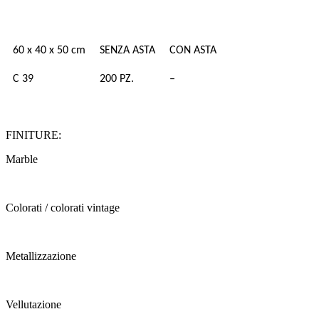
60 x 40 x 50 cm
SENZA ASTA
CON ASTA
C 39
200 PZ.
–
FINITURE:
Marble
Colorati / colorati vintage
Metallizzazione
Vellutazione