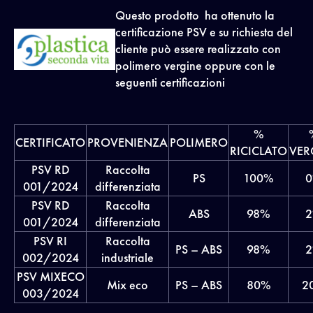
Questo prodotto ha ottenuto la
certificazione PSV e su richiesta del
cliente può essere realizzato con
polimero vergine oppure con le
seguenti certificazioni
%
CERTIFICATO
PROVENIENZA
POLIMERO
RICICLATO
VER
PSV RD
Raccolta
PS
100%
001/2024
differenziata
PSV RD
Raccolta
ABS
98%
001/2024
differenziata
PSV RI
Raccolta
PS – ABS
98%
002/2024
industriale
PSV MIXECO
Mix eco
PS – ABS
80%
2
003/2024