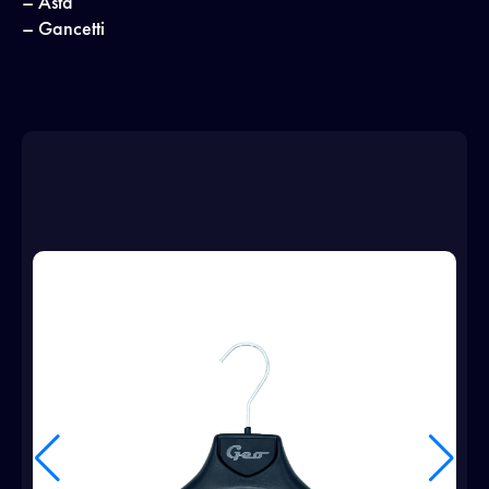
– Asta
– Gancetti